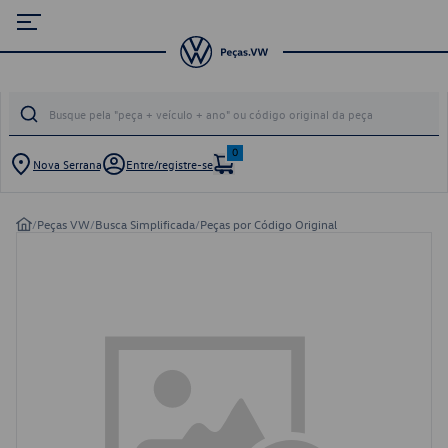
0
Nova Serrana
Entre/registre-se
/
Peças VW
/
Busca Simplificada
/
Peças por Código Original