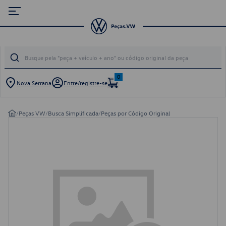
0
Nova Serrana
Entre/registre-se
/
Peças VW
/
Busca Simplificada
/
Peças por Código Original