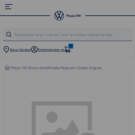
0
Nova Serrana
Entre/registre-se
/
Peças VW
/
Busca Simplificada
/
Peças por Código Original