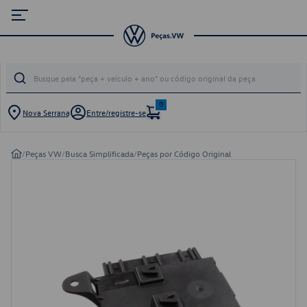
0
Nova Serrana
Entre/registre-se
/
Peças VW
/
Busca Simplificada
/
Peças por Código Original