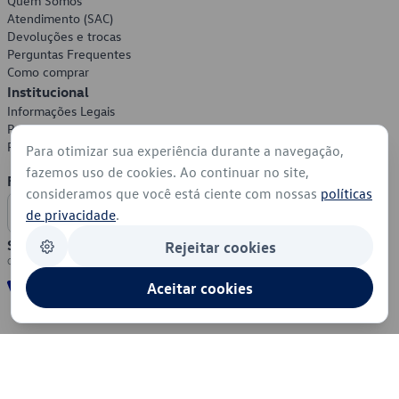
Quem Somos
Atendimento (SAC)
Devoluções e trocas
Perguntas Frequentes
Como comprar
Institucional
Informações Legais
Política de Privacidade
Política de Cookies
Para otimizar sua experiência durante a navegação,
fazemos uso de cookies. Ao continuar no site,
Formas de Pagamento
consideramos que você está ciente com nossas
políticas
de privacidade
.
Segurança
Rejeitar cookies
Aceitar cookies
© 2026 - Volkswagen do Brasil - Todos os direitos reservados