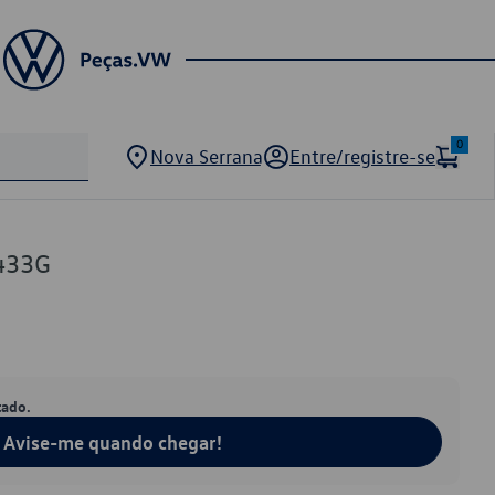
0
Nova Serrana
Entre/registre-se
433G
tado.
Avise-me quando chegar!