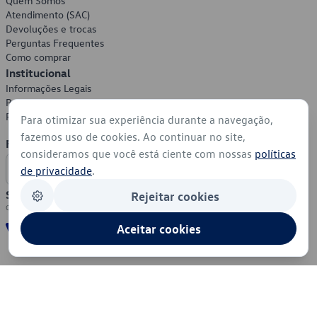
Quem Somos
Atendimento (SAC)
Devoluções e trocas
Perguntas Frequentes
Como comprar
Institucional
Informações Legais
Política de Privacidade
Política de Cookies
Para otimizar sua experiência durante a navegação,
fazemos uso de cookies. Ao continuar no site,
Formas de Pagamento
consideramos que você está ciente com nossas
políticas
de privacidade
.
Segurança
Rejeitar cookies
Aceitar cookies
© 2026 - Volkswagen do Brasil - Todos os direitos reservados