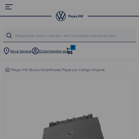
0
Nova Serrana
Entre/registre-se
/
Peças VW
/
Busca Simplificada
/
Peças por Código Original