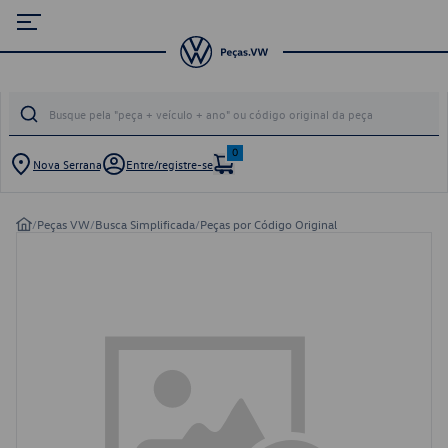
0
Nova Serrana
Entre/registre-se
/
Peças VW
/
Busca Simplificada
/
Peças por Código Original