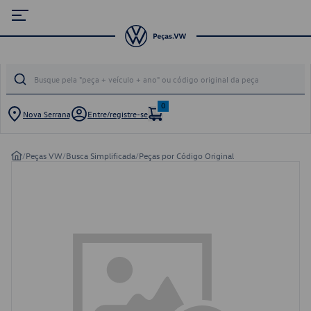
0
Nova Serrana
Entre/registre-se
/
Peças VW
/
Busca Simplificada
/
Peças por Código Original