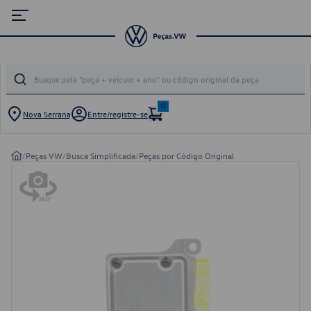
0
Nova Serrana
Entre/registre-se
/
Peças VW
/
Busca Simplificada
/
Peças por Código Original