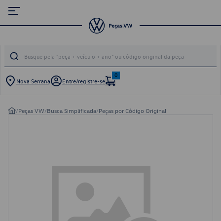
0
Nova Serrana
Entre/registre-se
/
Peças VW
/
Busca Simplificada
/
Peças por Código Original