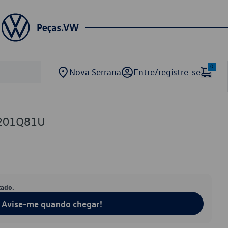
0
Nova Serrana
Entre/registre-se
201Q81U
tado.
Avise-me quando chegar!