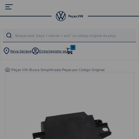
0
Nova Serrana
Entre/registre-se
/
Peças VW
/
Busca Simplificada
/
Peças por Código Original