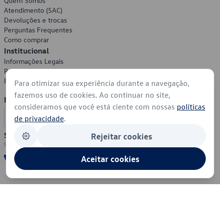
Quem Somos
Atendimento (SAC)
Devoluções e trocas
Perguntas Frequentes
Como comprar
Institucional
Informações Legais
Política de Privacidade
Política de Cookies
Para otimizar sua experiência durante a navegação,
fazemos uso de cookies. Ao continuar no site,
Formas de Pagamento
consideramos que você está ciente com nossas
políticas
de privacidade
.
Segurança
Rejeitar cookies
Aceitar cookies
© 2026 - Volkswagen do Brasil - Todos os direitos reservados