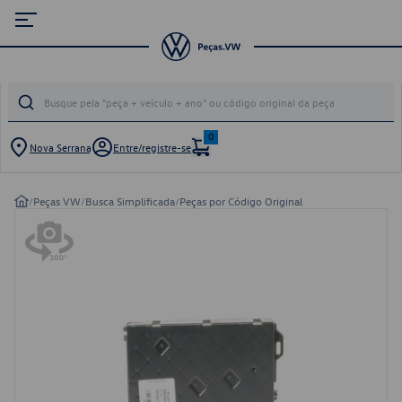
0
Nova Serrana
Entre/registre-se
/
Peças VW
/
Busca Simplificada
/
Peças por Código Original