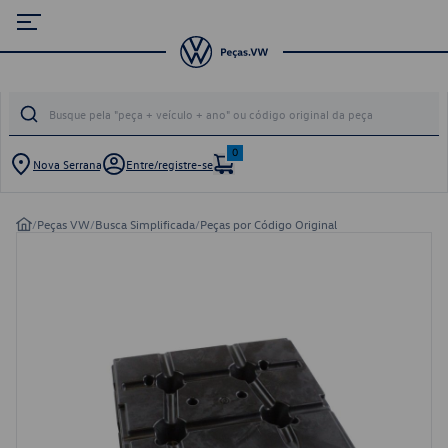
0
Nova Serrana
Entre/registre-se
/
Peças VW
/
Busca Simplificada
/
Peças por Código Original