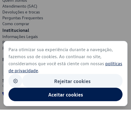
Quem Somos
Atendimento (SAC)
Devoluções e trocas
Perguntas Frequentes
Como comprar
Institucional
Informações Legais
Política de Privacidade
Política de Cookies
Para otimizar sua experiência durante a navegação,
fazemos uso de cookies. Ao continuar no site,
Formas de Pagamento
consideramos que você está ciente com nossas
políticas
de privacidade
.
Segurança
Rejeitar cookies
Aceitar cookies
© 2026 - Volkswagen do Brasil - Todos os direitos reservados