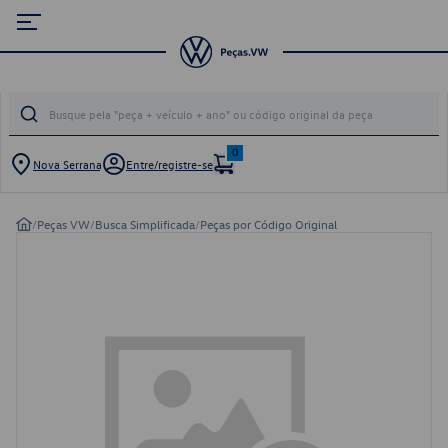
0
Nova Serrana
Entre/registre-se
/
Peças VW
/
Busca Simplificada
/
Peças por Código Original