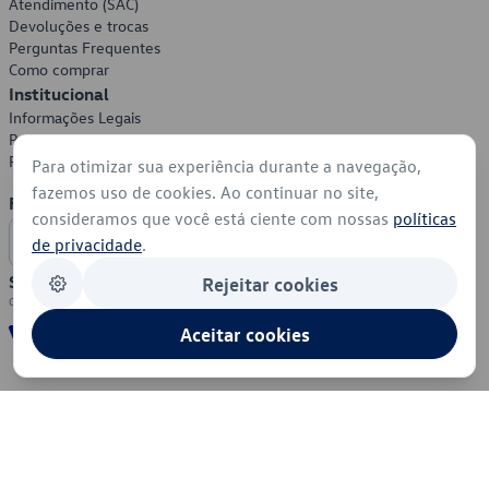
Atendimento (SAC)
Devoluções e trocas
Perguntas Frequentes
Como comprar
Institucional
Informações Legais
Política de Privacidade
Política de Cookies
Para otimizar sua experiência durante a navegação,
fazemos uso de cookies. Ao continuar no site,
Formas de Pagamento
consideramos que você está ciente com nossas
políticas
de privacidade
.
Segurança
Rejeitar cookies
Aceitar cookies
© 2026 - Volkswagen do Brasil - Todos os direitos reservados