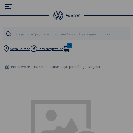
0
Nova Serrana
Entre/registre-se
/
Peças VW
/
Busca Simplificada
/
Peças por Código Original