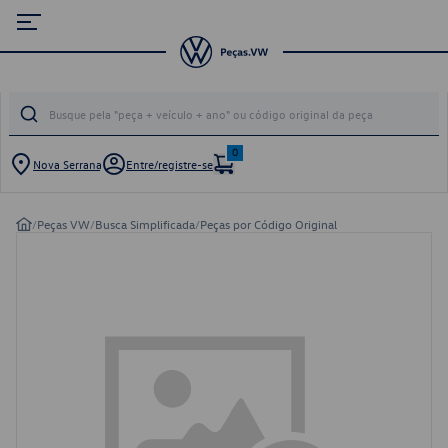
0
Nova Serrana
Entre/registre-se
/
Peças VW
/
Busca Simplificada
/
Peças por Código Original