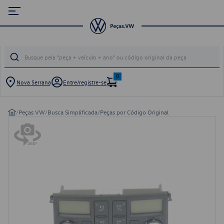
0
Nova Serrana
Entre/registre-se
/
Peças VW
/
Busca Simplificada
/
Peças por Código Original