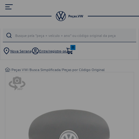
0
Nova Serrana
Entre/registre-se
/
Peças VW
/
Busca Simplificada
/
Peças por Código Original