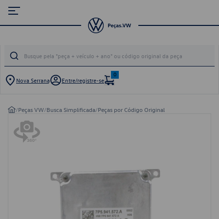
0
Nova Serrana
Entre/registre-se
/
Peças VW
/
Busca Simplificada
/
Peças por Código Original