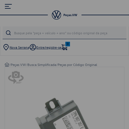
0
Nova Serrana
Entre/registre-se
/
Peças VW
/
Busca Simplificada
/
Peças por Código Original