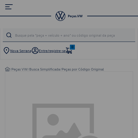
0
Nova Serrana
Entre/registre-se
/
Peças VW
/
Busca Simplificada
/
Peças por Código Original