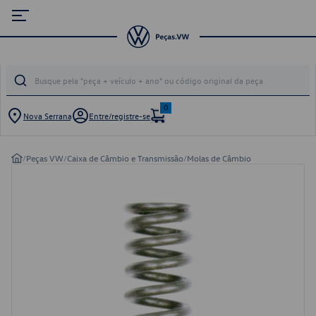
0
Nova Serrana
Entre/registre-se
/
Peças VW
/
Caixa de Câmbio e Transmissão
/
Molas de Câmbio