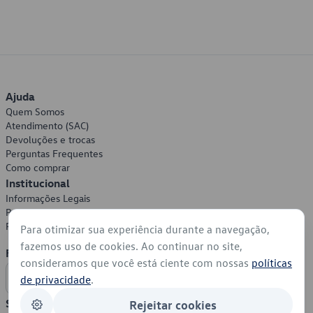
Ajuda
Quem Somos
Atendimento (SAC)
Devoluções e trocas
Perguntas Frequentes
Como comprar
Institucional
Informações Legais
Política de Privacidade
Política de Cookies
Para otimizar sua experiência durante a navegação,
fazemos uso de cookies. Ao continuar no site,
Formas de Pagamento
consideramos que você está ciente com nossas
políticas
de privacidade
.
Segurança
Rejeitar cookies