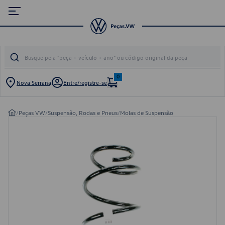
0
Nova Serrana
Entre/registre-se
/
Peças VW
/
Suspensão, Rodas e Pneus
/
Molas de Suspensão