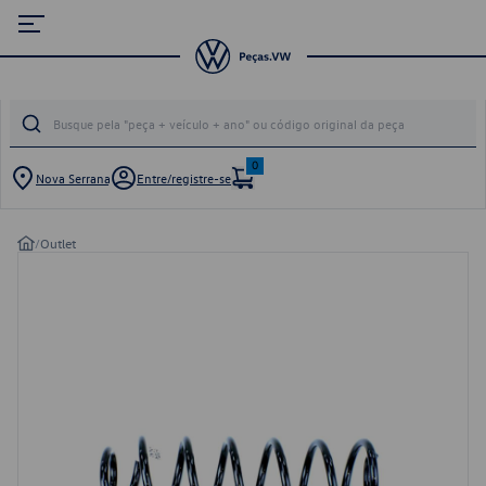
0
Nova Serrana
Entre/registre-se
/
Outlet