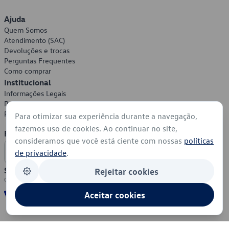
Ajuda
Quem Somos
Atendimento (SAC)
Devoluções e trocas
Perguntas Frequentes
Como comprar
Institucional
Informações Legais
Política de Privacidade
Política de Cookies
Para otimizar sua experiência durante a navegação,
fazemos uso de cookies. Ao continuar no site,
Formas de Pagamento
consideramos que você está ciente com nossas
políticas
de privacidade
.
Segurança
Rejeitar cookies
Aceitar cookies