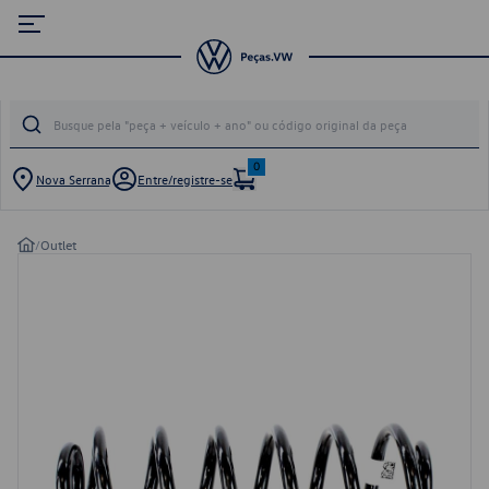
0
Nova Serrana
Entre/registre-se
/
Outlet