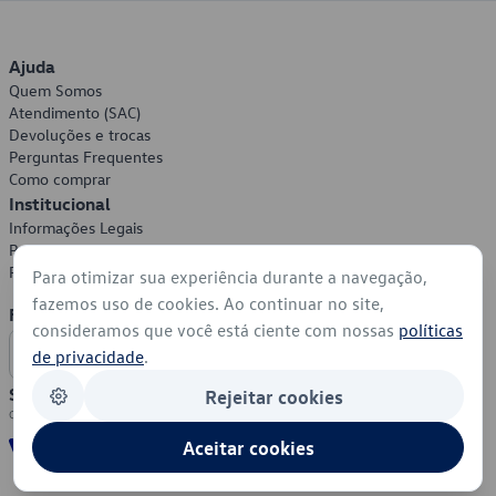
Ajuda
Quem Somos
Atendimento (SAC)
Devoluções e trocas
Perguntas Frequentes
Como comprar
Institucional
Informações Legais
Política de Privacidade
Política de Cookies
Para otimizar sua experiência durante a navegação,
fazemos uso de cookies. Ao continuar no site,
Formas de Pagamento
consideramos que você está ciente com nossas
políticas
de privacidade
.
Segurança
Rejeitar cookies
Aceitar cookies