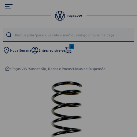
0
Nova Serrana
Entre/registre-se
/
Peças VW
/
Suspensão, Rodas e Pneus
/
Molas de Suspensão