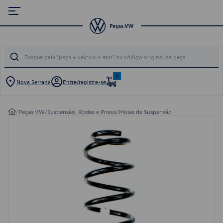
0
Nova Serrana
Entre/registre-se
/
Peças VW
/
Suspensão, Rodas e Pneus
/
Molas de Suspensão