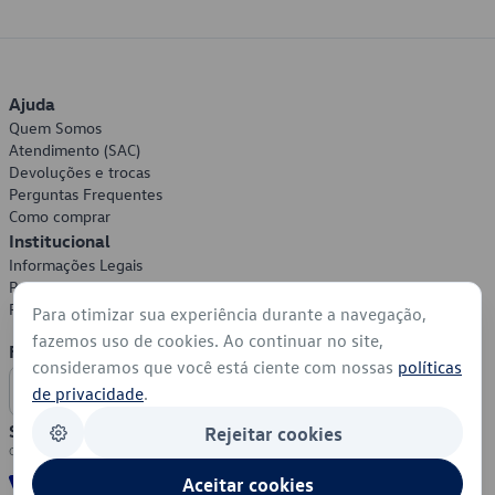
Ajuda
Quem Somos
Atendimento (SAC)
Devoluções e trocas
Perguntas Frequentes
Como comprar
Institucional
Informações Legais
Política de Privacidade
Política de Cookies
Para otimizar sua experiência durante a navegação,
fazemos uso de cookies. Ao continuar no site,
Formas de Pagamento
consideramos que você está ciente com nossas
políticas
de privacidade
.
Segurança
Rejeitar cookies
Aceitar cookies