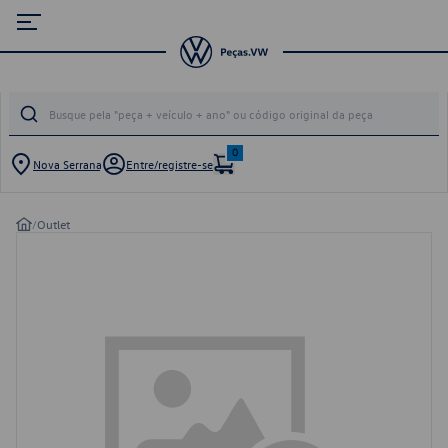
0
Nova Serrana
Entre/registre-se
/
Outlet