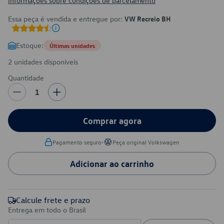
Informações sobre condições de parcelamento
Essa peça é vendida e entregue por:
VW Recreio BH
Estoque:
Últimas unidades
2 unidades disponíveis
Quantidade
1
Comprar agora
•
Pagamento seguro
Peça original Volkswagen
Adicionar ao carrinho
Calcule frete e prazo
Entrega em todo o Brasil