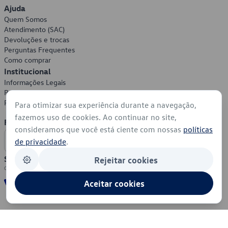
Ajuda
Quem Somos
Atendimento (SAC)
Devoluções e trocas
Perguntas Frequentes
Como comprar
Institucional
Informações Legais
Política de Privacidade
Política de Cookies
Para otimizar sua experiência durante a navegação,
fazemos uso de cookies. Ao continuar no site,
Formas de Pagamento
consideramos que você está ciente com nossas
políticas
de privacidade
.
Segurança
Rejeitar cookies
Aceitar cookies