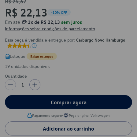
R$ 24,67
R$ 22,13
-10% OFF
Em até
💳 1x de R$ 22,13
sem juros
Informações sobre condições de parcelamento
Essa peça é vendida e entregue por:
Carburgo Novo Hamburgo
Estoque:
Baixo estoque
19 unidades disponíveis
Quantidade
1
Comprar agora
•
Pagamento seguro
Peça original Volkswagen
Adicionar ao carrinho