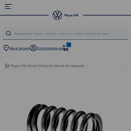
0
Nova Serrana
Entre/registre-se
/
Peças VW
/
Motor
/
Molas de Válvula de Cabeçote