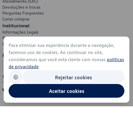
Atendimento (SAC)
Devoluções e trocas
Perguntas Frequentes
Como comprar
Institucional
Informações Legais
Política de Privacidade
Política de Cookies
Para otimizar sua experiência durante a navegação,
fazemos uso de cookies. Ao continuar no site,
Formas de Pagamento
consideramos que você está ciente com nossas
políticas
de privacidade
.
Segurança
Rejeitar cookies
Aceitar cookies
© 2026 - Volkswagen do Brasil - Todos os direitos reservados