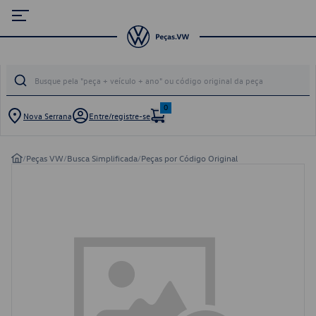
0
Nova Serrana
Entre/registre-se
/
Peças VW
/
Busca Simplificada
/
Peças por Código Original