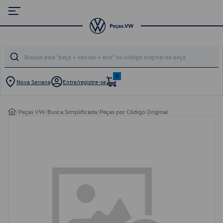
0
Nova Serrana
Entre/registre-se
/
Peças VW
/
Busca Simplificada
/
Peças por Código Original