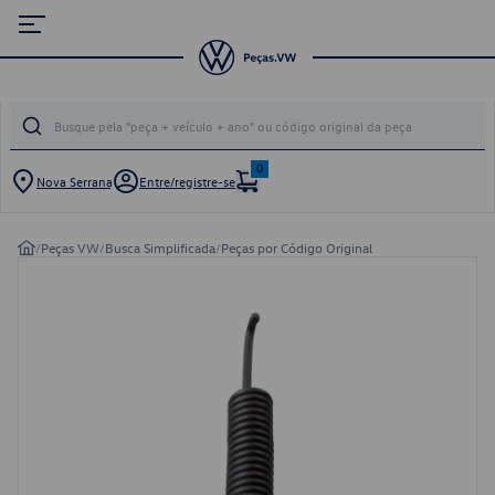
0
Nova Serrana
Entre/registre-se
/
Peças VW
/
Busca Simplificada
/
Peças por Código Original