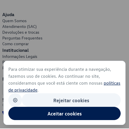
Ajuda
Quem Somos
Atendimento (SAC)
Devoluções e trocas
Perguntas Frequentes
Como comprar
Institucional
Informações Legais
Política de Privacidade
Política de Cookies
Para otimizar sua experiência durante a navegação,
fazemos uso de cookies. Ao continuar no site,
Formas de Pagamento
consideramos que você está ciente com nossas
políticas
de privacidade
.
Segurança
Rejeitar cookies
Aceitar cookies