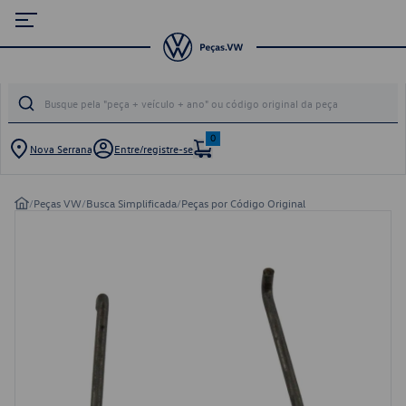
0
Nova Serrana
Entre/registre-se
/
Peças VW
/
Busca Simplificada
/
Peças por Código Original