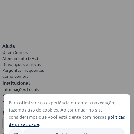
Ajuda
Quem Somos
Atendimento (SAC)
Devoluções e trocas
Perguntas Frequentes
Como comprar
Institucional
Informações Legais
Política de Privacidade
Política de Cookies
Para otimizar sua experiência durante a navegação,
fazemos uso de cookies. Ao continuar no site,
Formas de Pagamento
consideramos que você está ciente com nossas
políticas
de privacidade
.