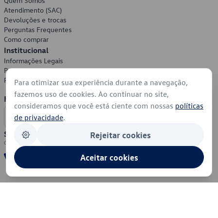
Quem Somos
Atendimento (SAC)
Devoluções e trocas
Perguntas Frequentes
Como comprar
Institucional
Informações Legais
Política de Privacidade
Política de Cookies
Para otimizar sua experiência durante a navegação,
fazemos uso de cookies. Ao continuar no site,
Formas de Pagamento
consideramos que você está ciente com nossas
políticas
de privacidade
.
Segurança
Rejeitar cookies
Aceitar cookies
© 2026 - Volkswagen do Brasil - Todos os direitos reservados