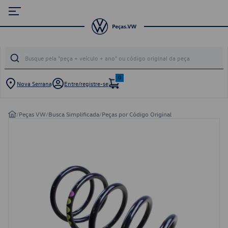
0
Nova Serrana
Entre/registre-se
/
Peças VW
/
Busca Simplificada
/
Peças por Código Original