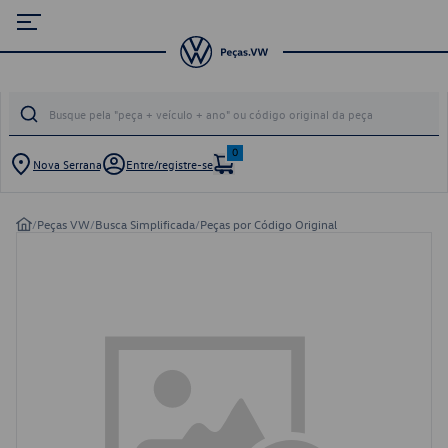
0
Nova Serrana
Entre/registre-se
/
Peças VW
/
Busca Simplificada
/
Peças por Código Original