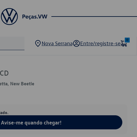
0
Nova Serrana
Entre/registre-se
5CD
Jetta, New Beetle
tado.
Avise-me quando chegar!