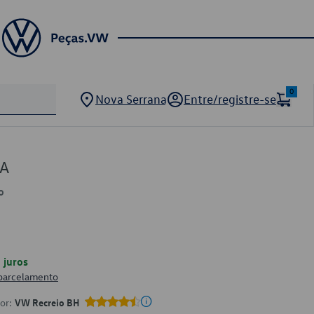
0
Nova Serrana
Entre/registre-se
1A
o
juros
 parcelamento
por:
VW Recreio BH