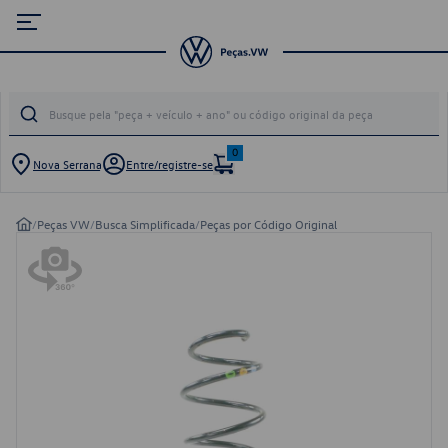
0
Nova Serrana
Entre/registre-se
/
Peças VW
/
Busca Simplificada
/
Peças por Código Original