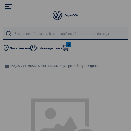
0
Nova Serrana
Entre/registre-se
/
Peças VW
/
Busca Simplificada
/
Peças por Código Original