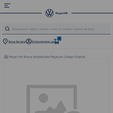
0
Nova Serrana
Entre/registre-se
/
Peças VW
/
Busca Simplificada
/
Peças por Código Original