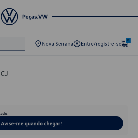
0
Nova Serrana
Entre/registre-se
5CJ
tado.
Avise-me quando chegar!