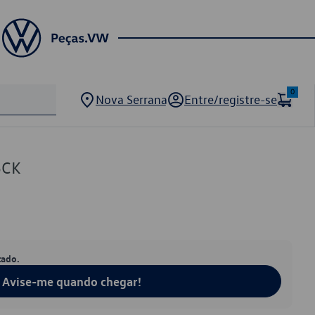
0
Nova Serrana
Entre/registre-se
5CK
tado.
Avise-me quando chegar!