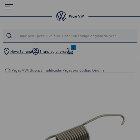
0
Nova Serrana
Entre/registre-se
/
Peças VW
/
Busca Simplificada
/
Peças por Código Original