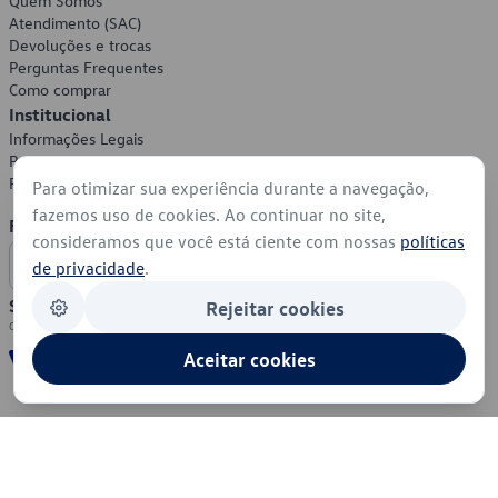
Quem Somos
Atendimento (SAC)
Devoluções e trocas
Perguntas Frequentes
Como comprar
Institucional
Informações Legais
Política de Privacidade
Política de Cookies
Para otimizar sua experiência durante a navegação,
fazemos uso de cookies. Ao continuar no site,
Formas de Pagamento
consideramos que você está ciente com nossas
políticas
de privacidade
.
Segurança
Rejeitar cookies
Aceitar cookies
© 2026 - Volkswagen do Brasil - Todos os direitos reservados