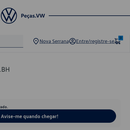
0
Nova Serrana
Entre/registre-se
1BH
tado.
Avise-me quando chegar!