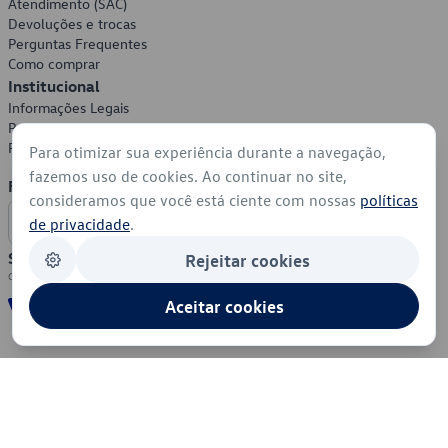
Atendimento (SAC)
Devoluções e trocas
Perguntas Frequentes
Como comprar
Institucional
Informações Legais
Política de Privacidade
Política de Cookies
Para otimizar sua experiência durante a navegação,
fazemos uso de cookies. Ao continuar no site,
Formas de Pagamento
consideramos que você está ciente com nossas
políticas
de privacidade
.
Segurança
Rejeitar cookies
Aceitar cookies
© 2026 - Volkswagen do Brasil - Todos os direitos reservados