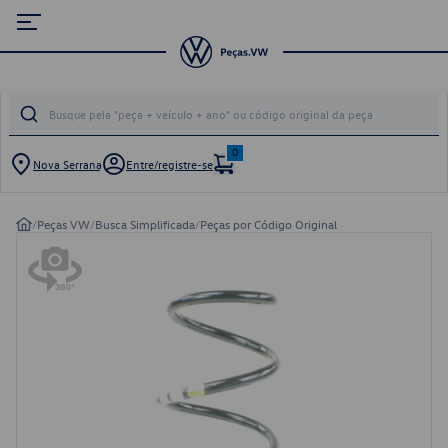
0
Nova Serrana
Entre/registre-se
/
Peças VW
/
Busca Simplificada
/
Peças por Código Original