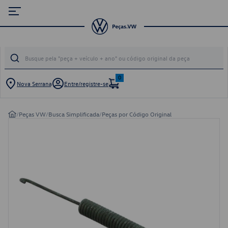
0
Nova Serrana
Entre/registre-se
/
Peças VW
/
Busca Simplificada
/
Peças por Código Original