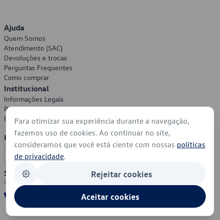
Ajuda
Quem Somos
Atendimento (SAC)
Devoluções e trocas
Perguntas Frequentes
Como comprar
Institucional
Informações Legais
Política de Privacidade
Política de Cookies
Para otimizar sua experiência durante a navegação,
fazemos uso de cookies. Ao continuar no site,
Formas de Pagamento
consideramos que você está ciente com nossas
políticas
de privacidade
.
Segurança
Rejeitar cookies
Aceitar cookies