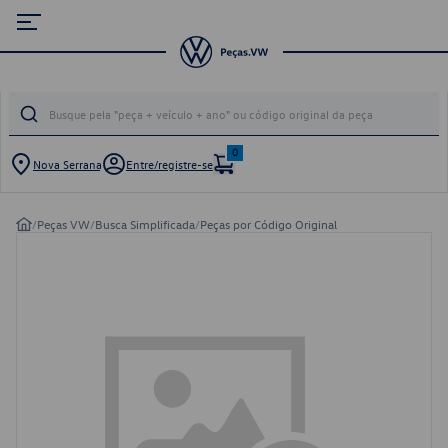
0
Nova Serrana
Entre/registre-se
/
Peças VW
/
Busca Simplificada
/
Peças por Código Original