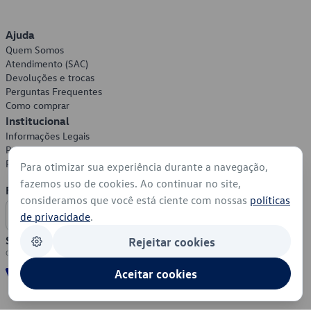
Ajuda
Quem Somos
Atendimento (SAC)
Devoluções e trocas
Perguntas Frequentes
Como comprar
Institucional
Informações Legais
Política de Privacidade
Política de Cookies
Para otimizar sua experiência durante a navegação,
fazemos uso de cookies. Ao continuar no site,
Formas de Pagamento
consideramos que você está ciente com nossas
políticas
de privacidade
.
Segurança
Rejeitar cookies
Aceitar cookies