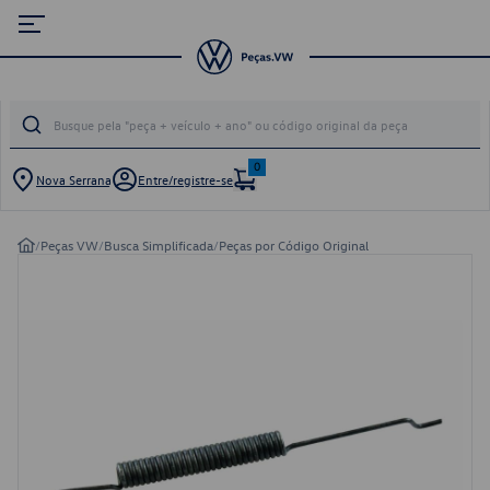
0
Nova Serrana
Entre/registre-se
/
Peças VW
/
Busca Simplificada
/
Peças por Código Original