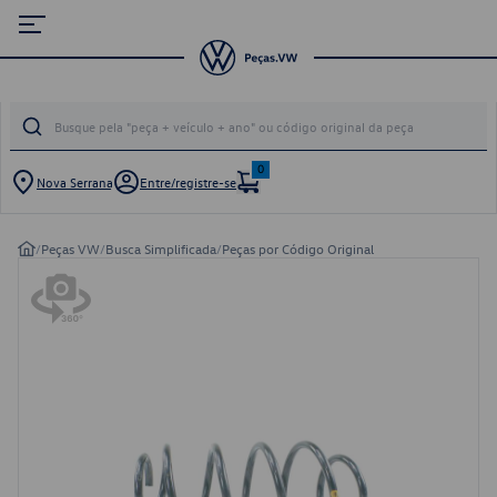
0
Nova Serrana
Entre/registre-se
/
Peças VW
/
Busca Simplificada
/
Peças por Código Original